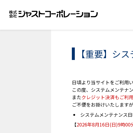
株
式
会
社
ジ
ャ
ス
ト
【重要】シス
コ
ー
ポ
レ
ー
日頃より当サイトをご利用
シ
この度、システムメンテナ
ョ
また
クレジット決済もご利
ン-
ご不便をお掛けいたします
お
知
システムメンテナンス日
ら
【
2026年8月16日(日)9時00
せ