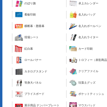
のぼり旗
卓上カレンダー
看板印刷
名入れバッグ
横断幕・懸垂幕
名入れボールペン
現場シート
名入れライター
カード印刷
紅白幕
トロフィー（表彰商
ロールバナー
クリアファイル
カタログスタンド
珪藻土グッズ
等身大パネル
ポケットティッシュ
プライスボード
マウスパッド
展示用品 ナンバープレート