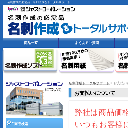
名
ガ
名刺作成の必需品 名刺作成をトータルサポート
刺
イ
作
ド
成
ト
ー
タ
ル
商品一覧
よくあるご質問
サ
ポ
ー
ト
名刺作成トータルサポート
> お支払
お支払いについて
商品検索