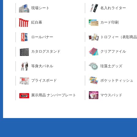
現場シート
名入れライター
カード印刷
紅白幕
トロフィー（表彰商
ロールバナー
クリアファイル
カタログスタンド
珪藻土グッズ
等身大パネル
ポケットティッシュ
プライスボード
マウスパッド
展示用品 ナンバープレート