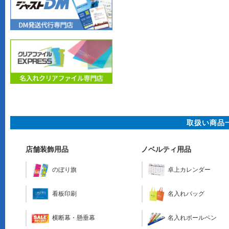
取扱い商品
店舗装飾用品
ノベルティ用品
のぼり旗
卓上カレンダー
看板印刷
名入れバッグ
横断幕・懸垂幕
名入れボールペン