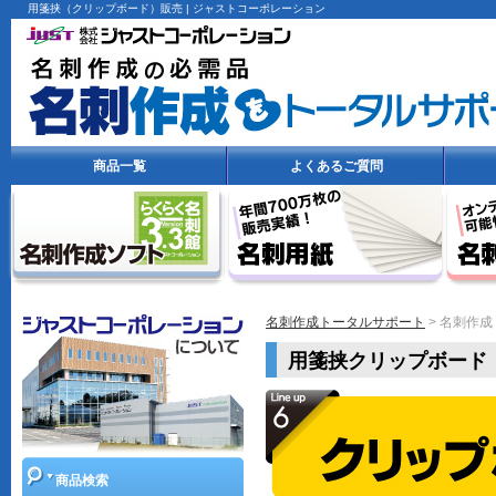
名
ガ
用箋挟（クリップボード）販売 | ジャストコーポレーション
刺
イ
作
ド
成
ト
ー
タ
ル
商品一覧
よくあるご質問
サ
ポ
ー
ト
名刺作成トータルサポート
> 名刺作
用箋挟クリップボード
商品検索