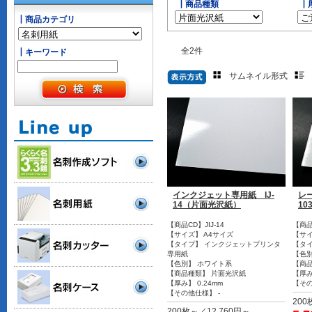
┃商品種類
┃
┃商品カテゴリ
全
2
件
┃キーワード
サムネイル形式
インクジェット専用紙 IJ-
レ
14（片面光沢紙）
1
【商品CD】JIJ-14
【商品
【サイズ】 A4サイズ
【サイ
【タイプ】 インクジェットプリンタ
【タ
専用紙
【色別
【色別】 ホワイト系
【商
【商品種類】 片面光沢紙
【厚み
【厚み】 0.24mm
【その
【その他仕様】 -
200
200枚～／12,760円～