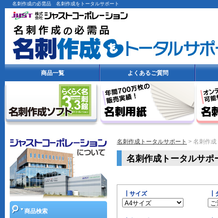
名
ガ
さ
名刺作成の必需品 名刺作成をトータルサポート
刺
イ
ら
作
ド
に
成
絞
ト
り
ー
タ
込
ル
む
商品一覧
よくあるご質問
サ
ポ
ー
ト
名刺作成トータルサポート
> 名刺作
名刺作成トータルサポ
┃サイズ
┃
商品検索