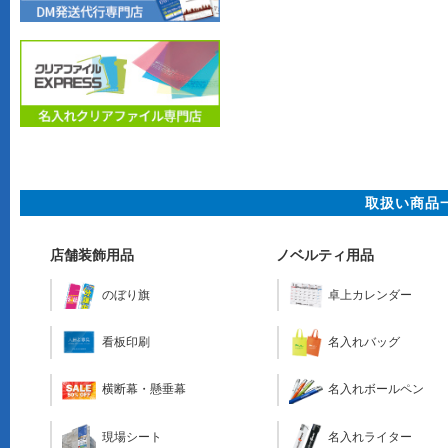
取扱い商品
店舗装飾用品
ノベルティ用品
のぼり旗
卓上カレンダー
看板印刷
名入れバッグ
横断幕・懸垂幕
名入れボールペン
現場シート
名入れライター