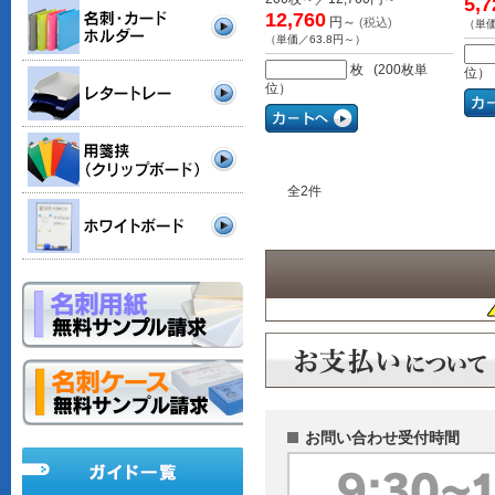
5,7
12,760
円～
(税込)
（単価
（単価／63.8円～）
枚 (200枚単
位）
位）
全
2
件
お問い合わせ受付時間